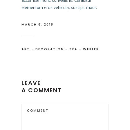
accumsan nunc convallis id. Curabitur
elementum eros vehicula, suscipit maur.
MARCH 6, 2018
ART
-
DECORATION
-
SEA
-
WINTER
LEAVE
A COMMENT