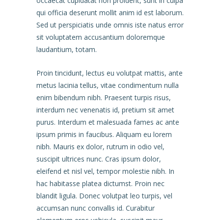
occaecat cupidatat non proident, sunt in culpa
qui officia deserunt mollit anim id est laborum.
Sed ut perspiciatis unde omnis iste natus error
sit voluptatem accusantium doloremque
laudantium, totam.
Proin tincidunt, lectus eu volutpat mattis, ante
metus lacinia tellus, vitae condimentum nulla
enim bibendum nibh. Praesent turpis risus,
interdum nec venenatis id, pretium sit amet
purus. Interdum et malesuada fames ac ante
ipsum primis in faucibus. Aliquam eu lorem
nibh. Mauris ex dolor, rutrum in odio vel,
suscipit ultrices nunc. Cras ipsum dolor,
eleifend et nisl vel, tempor molestie nibh. In
hac habitasse platea dictumst. Proin nec
blandit ligula. Donec volutpat leo turpis, vel
accumsan nunc convallis id. Curabitur