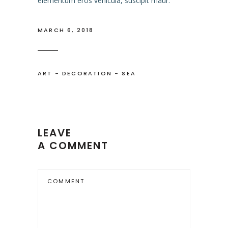
elementum eros vehicula, suscipit maur.
MARCH 6, 2018
ART
-
DECORATION
-
SEA
LEAVE
A COMMENT